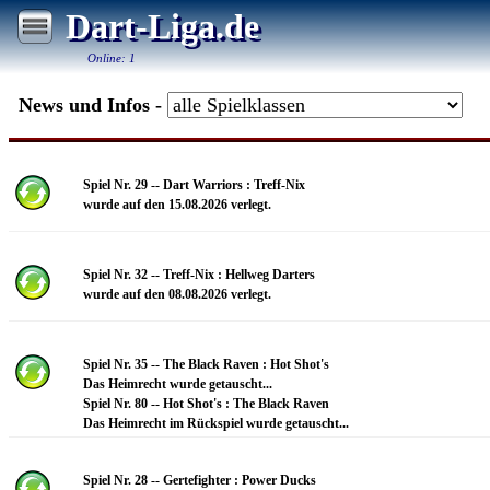
Dart-Liga.de
Dart-Liga.de
Online: 1
News und Infos -
Spiel Nr. 29 -- Dart Warriors : Treff-Nix
wurde auf den 15.08.2026 verlegt.
Spiel Nr. 32 -- Treff-Nix : Hellweg Darters
wurde auf den 08.08.2026 verlegt.
Spiel Nr. 35 -- The Black Raven : Hot Shot's
Das Heimrecht wurde getauscht...
Spiel Nr. 80 -- Hot Shot's : The Black Raven
Das Heimrecht im Rückspiel wurde getauscht...
Spiel Nr. 28 -- Gertefighter : Power Ducks