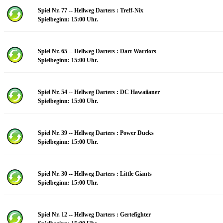
Spiel Nr. 77 -- Hellweg Darters : Treff-Nix
Spielbeginn: 15:00 Uhr.
Spiel Nr. 65 -- Hellweg Darters : Dart Warriors
Spielbeginn: 15:00 Uhr.
Spiel Nr. 54 -- Hellweg Darters : DC Hawaiianer
Spielbeginn: 15:00 Uhr.
Spiel Nr. 39 -- Hellweg Darters : Power Ducks
Spielbeginn: 15:00 Uhr.
Spiel Nr. 30 -- Hellweg Darters : Little Giants
Spielbeginn: 15:00 Uhr.
Spiel Nr. 12 -- Hellweg Darters : Gertefighter