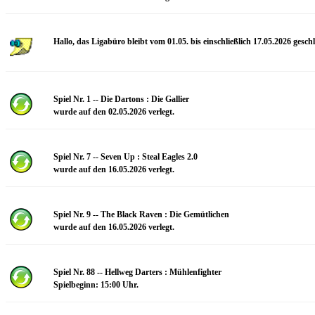
Hallo, das Ligabüro bleibt vom 01.05. bis einschließlich 17.05.2026 gesch
Spiel Nr. 1 -- Die Dartons : Die Gallier
wurde auf den 02.05.2026 verlegt.
Spiel Nr. 7 -- Seven Up : Steal Eagles 2.0
wurde auf den 16.05.2026 verlegt.
Spiel Nr. 9 -- The Black Raven : Die Gemütlichen
wurde auf den 16.05.2026 verlegt.
Spiel Nr. 88 -- Hellweg Darters : Mühlenfighter
Spielbeginn: 15:00 Uhr.