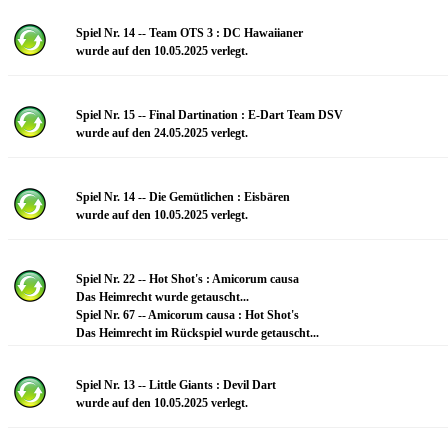
Spiel Nr. 14 -- Team OTS 3 : DC Hawaiianer
wurde auf den 10.05.2025 verlegt.
Spiel Nr. 15 -- Final Dartination : E-Dart Team DSV
wurde auf den 24.05.2025 verlegt.
Spiel Nr. 14 -- Die Gemütlichen : Eisbären
wurde auf den 10.05.2025 verlegt.
Spiel Nr. 22 -- Hot Shot's : Amicorum causa
Das Heimrecht wurde getauscht...
Spiel Nr. 67 -- Amicorum causa : Hot Shot's
Das Heimrecht im Rückspiel wurde getauscht...
Spiel Nr. 13 -- Little Giants : Devil Dart
wurde auf den 10.05.2025 verlegt.