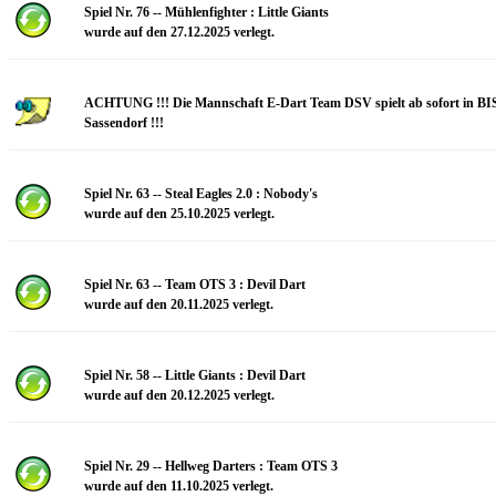
Spiel Nr. 76 -- Mühlenfighter : Little Giants
wurde auf den 27.12.2025 verlegt.
ACHTUNG !!! Die Mannschaft E-Dart Team DSV spielt ab sofort in BI
Sassendorf !!!
Spiel Nr. 63 -- Steal Eagles 2.0 : Nobody's
wurde auf den 25.10.2025 verlegt.
Spiel Nr. 63 -- Team OTS 3 : Devil Dart
wurde auf den 20.11.2025 verlegt.
Spiel Nr. 58 -- Little Giants : Devil Dart
wurde auf den 20.12.2025 verlegt.
Spiel Nr. 29 -- Hellweg Darters : Team OTS 3
wurde auf den 11.10.2025 verlegt.