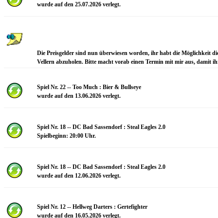
wurde auf den 25.07.2026 verlegt.
Die Preisgelder sind nun überwiesen worden, ihr habt die Möglichkeit 
Vellern abzuholen. Bitte macht vorab einen Termin mit mir aus, damit ihr
Spiel Nr. 22 -- Too Much : Bier & Bullseye
wurde auf den 13.06.2026 verlegt.
Spiel Nr. 18 -- DC Bad Sassendorf : Steal Eagles 2.0
Spielbeginn: 20:00 Uhr.
Spiel Nr. 18 -- DC Bad Sassendorf : Steal Eagles 2.0
wurde auf den 12.06.2026 verlegt.
Spiel Nr. 12 -- Hellweg Darters : Gertefighter
wurde auf den 16.05.2026 verlegt.