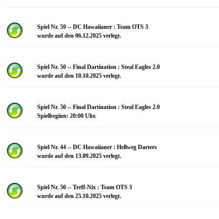
Spiel Nr. 59 -- DC Hawaiianer : Team OTS 3
wurde auf den 06.12.2025 verlegt.
Spiel Nr. 50 -- Final Dartination : Steal Eagles 2.0
wurde auf den 10.10.2025 verlegt.
Spiel Nr. 50 -- Final Dartination : Steal Eagles 2.0
Spielbeginn: 20:00 Uhr.
Spiel Nr. 44 -- DC Hawaiianer : Hellweg Darters
wurde auf den 13.09.2025 verlegt.
Spiel Nr. 50 -- Treff-Nix : Team OTS 3
wurde auf den 25.10.2025 verlegt.